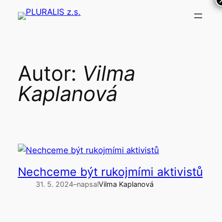
Přeskočit
na
obsah
Autor:
Vilma
Kaplanová
Nechceme být rukojmími aktivistů
31. 5. 2024
–
napsal
Vilma Kaplanová