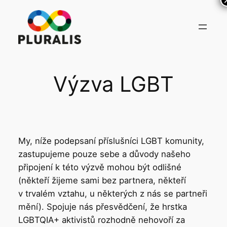
Přeskočit
na
obsah
Výzva LGBT
My, níže podepsaní příslušníci LGBT komunity,
zastupujeme pouze sebe a důvody našeho
připojení k této výzvě mohou být odlišné
(někteří žijeme sami bez partnera, někteří
v trvalém vztahu, u některých z nás se partneři
mění). Spojuje nás přesvědčení, že hrstka
LGBTQIA+ aktivistů rozhodně nehovoří za