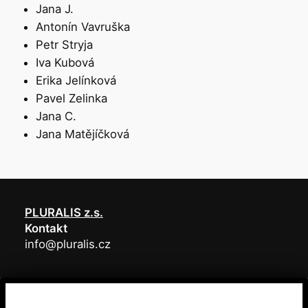
Jana J.
Antonín Vavruška
Petr Stryja
Iva Kubová
Erika Jelínková
Pavel Zelinka
Jana C.
Jana Matějíčková
PLURALIS z.s.
Kontakt
info@pluralis.cz