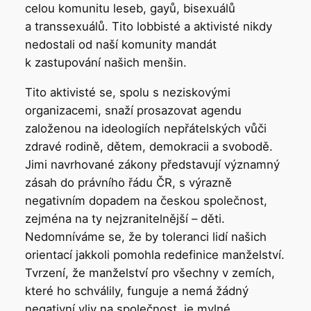
celou komunitu leseb, gayů, bisexuálů
a transsexuálů. Tito lobbisté a aktivisté nikdy
nedostali od naší komunity mandát
k zastupování našich menšin.
Tito aktivisté se, spolu s neziskovými
organizacemi, snaží prosazovat agendu
založenou na ideologiích nepřátelských vůči
zdravé rodině, dětem, demokracii a svobodě.
Jimi navrhované zákony představují významný
zásah do právního řádu ČR, s výrazně
negativním dopadem na českou společnost,
zejména na ty nejzranitelnější – děti.
Nedomníváme se, že by toleranci lidí našich
orientací jakkoli pomohla redefinice manželství.
Tvrzení, že manželství pro všechny v zemích,
které ho schválily, funguje a nemá žádný
negativní vliv na společnost, je mylné.