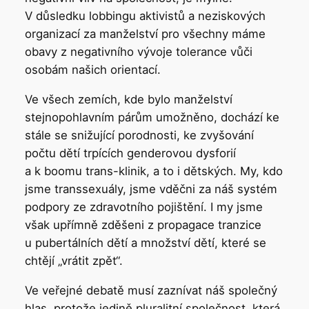
V důsledku lobbingu aktivistů a neziskových
organizací za manželství pro všechny máme
obavy z negativního vývoje tolerance vůči
osobám našich orientací.
Ve všech zemích, kde bylo manželství
stejnopohlavním párům umožněno, dochází ke
stále se snižující porodnosti, ke zvyšování
počtu dětí trpících genderovou dysforií
a k boomu trans-klinik, a to i dětských. My, kdo
jsme transsexuály, jsme vděčni za náš systém
podpory ze zdravotního pojištění. I my jsme
však upřímně zděšeni z propagace tranzice
u pubertálních dětí a množství dětí, které se
chtějí „vrátit zpět“.
Ve veřejné debatě musí zaznívat náš společný
hlas, protože jedině pluralitní společnost, která